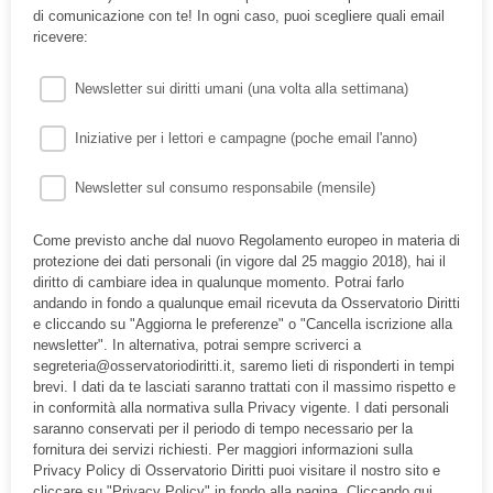
di comunicazione con te! In ogni caso, puoi scegliere quali email
ricevere:
Newsletter sui diritti umani (una volta alla settimana)
Iniziative per i lettori e campagne (poche email l'anno)
Newsletter sul consumo responsabile (mensile)
Come previsto anche dal nuovo Regolamento europeo in materia di
protezione dei dati personali (in vigore dal 25 maggio 2018), hai il
diritto di cambiare idea in qualunque momento. Potrai farlo
andando in fondo a qualunque email ricevuta da Osservatorio Diritti
e cliccando su "Aggiorna le preferenze" o "Cancella iscrizione alla
newsletter". In alternativa, potrai sempre scriverci a
segreteria@osservatoriodiritti.it, saremo lieti di risponderti in tempi
brevi. I dati da te lasciati saranno trattati con il massimo rispetto e
in conformità alla normativa sulla Privacy vigente. I dati personali
saranno conservati per il periodo di tempo necessario per la
fornitura dei servizi richiesti. Per maggiori informazioni sulla
Privacy Policy di Osservatorio Diritti puoi visitare il nostro sito e
cliccare su "Privacy Policy" in fondo alla pagina. Cliccando qui